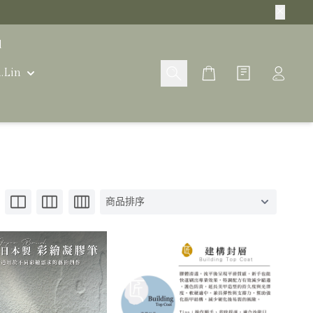
l
Cart
n.Lin