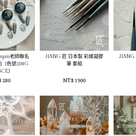
Pinpin老師聯名
JIANG 匠 日本製 彩繪凝膠
JIAN
（色號208G
筆 套組
5CE）
$
280
NT$
1900