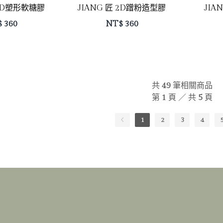
 3D塑形軟糖膠
JIANG 匠 2D蹭粉造型膠
JIA
$
360
NT$
360
共
49
筆相關商品
第
1
頁 ／ 共
5
頁
1
2
3
4